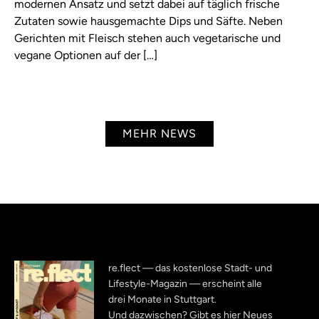
modernen Ansatz und setzt dabei auf täglich frische
Zutaten sowie hausgemachte Dips und Säfte. Neben
Gerichten mit Fleisch stehen auch vegetarische und
vegane Optionen auf der […]
MEHR NEWS
re.flect — das kostenlose Stadt- und
Lifestyle-Magazin — erscheint alle
drei Monate in Stuttgart.
Und dazwischen? Gibt es hier Neues