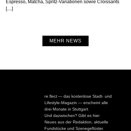
Espresso, Matcha, Spritz-Variationen sowie Croissants
[…]
MEHR NEWS
re.flect — das kostenlose Stadt- und
Lifestyle-Magazin — erscheint alle
drei Monate in Stuttgart.
Und dazwischen? Gibt es hier
Neues aus der Redaktion, aktuelle
Fundstücke und Szenegeflüster.