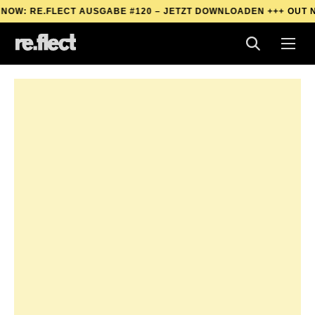
 RE.FLECT AUSGABE #120 – JETZT DOWNLOADEN +++
OUT NOW: 
 RE.FLECT AUSGABE #120 – JETZT DOWNLOADEN +++
OUT NOW: 
 RE.FLECT AUSGABE #120 – JETZT DOWNLOADEN +++
OUT NOW: 