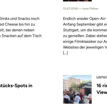
13.07.2026 — Lena Thilow
 Drinks und Snacks noch
Endlich wieder Open-Air-
led Cheese bis hin zu
Anfang September gibt es
elt, bei denen neben
Stuttgart, um die komm
m Snacken auf dem Tisch
zu genießen. Dabei stehe
einige Filmklassiker zur
Websites der jeweiligen V
[…]
LISTIC
stücks-Spots in
16 r
View