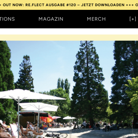
 RE.FLECT AUSGABE #120 – JETZT DOWNLOADEN +++
OUT NOW: R
TIONS
MAGAZIN
MERCH
[+]