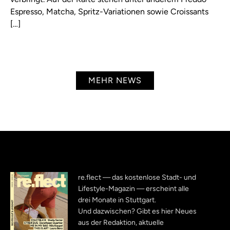
Espresso, Matcha, Spritz-Variationen sowie Croissants
[…]
MEHR NEWS
re.flect — das kostenlose Stadt- und
Lifestyle-Magazin — erscheint alle
drei Monate in Stuttgart.
Und dazwischen? Gibt es hier Neues
aus der Redaktion, aktuelle