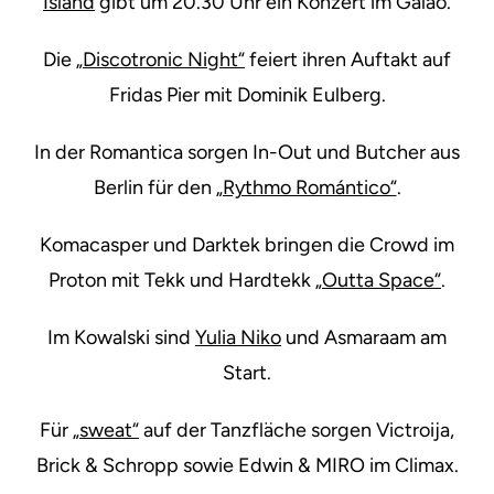
Island
gibt um 20.30 Uhr ein Konzert im Galao.
Die
„Discotronic Night“
feiert ihren Auftakt auf
Fridas Pier mit Dominik Eulberg.
In der Romantica sorgen In-Out und Butcher aus
Berlin für den
„Rythmo Romántico“
.
Komacasper und Darktek bringen die Crowd im
Proton mit Tekk und Hardtekk
„Outta Space“
.
Im Kowalski sind
Yulia Niko
und Asmaraam am
Start.
Für
„sweat“
auf der Tanzfläche sorgen Victroija,
Brick & Schropp sowie Edwin & MIRO im Climax.