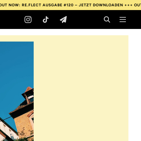
RE.FLECT AUSGABE #120 – JETZT DOWNLOADEN +++
OUT NOW: RE