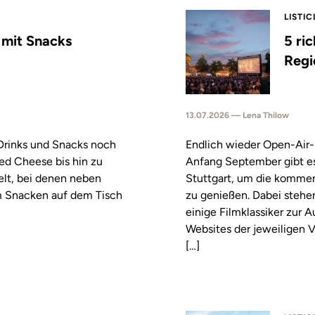
LISTIC
s mit Snacks
5 ri
Regi
13.07.2026 — Lena Thilow
 Drinks und Snacks noch
Endlich wieder Open-Air-
led Cheese bis hin zu
Anfang September gibt es
elt, bei denen neben
Stuttgart, um die komm
m Snacken auf dem Tisch
zu genießen. Dabei stehe
einige Filmklassiker zur
Websites der jeweiligen V
[…]