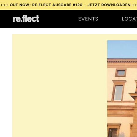
OW: RE.FLECT AUSGABE #120 – JETZT DOWNLOADEN +++
OUT NOW
EVENTS
LOCA