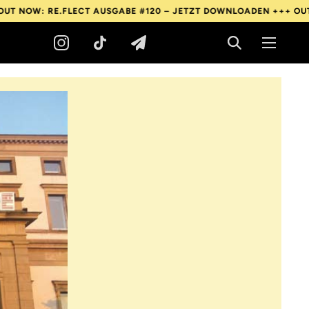
RE.FLECT AUSGABE #120 – JETZT DOWNLOADEN +++
OUT NOW: RE.