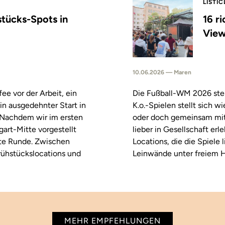
LISTIC
stücks-Spots in
16 r
View
10.06.2026 — Maren
fee vor der Arbeit, ein
Die Fußball-WM 2026 steh
in ausgedehnter Start in
K.o.-Spielen stellt sich 
. Nachdem wir im ersten
oder doch gemeinsam mitf
tgart-Mitte vorgestellt
lieber in Gesellschaft erl
ste Runde. Zwischen
Locations, die die Spiele
rühstückslocations und
Leinwände unter freiem H
MEHR EMPFEHLUNGEN