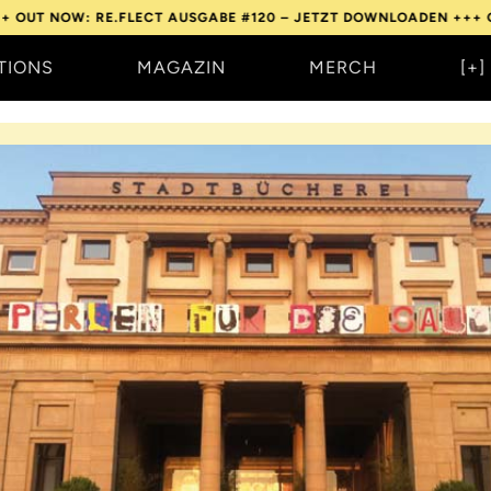
: RE.FLECT AUSGABE #120 – JETZT DOWNLOADEN +++
OUT NOW: 
TIONS
MAGAZIN
MERCH
[+]