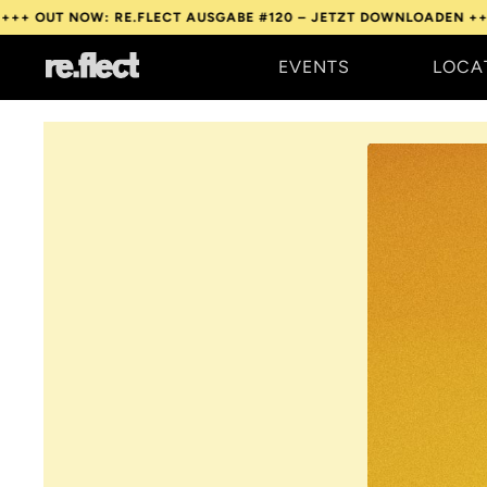
OW: RE.FLECT AUSGABE #120 – JETZT DOWNLOADEN +++
OUT NOW
EVENTS
LOCA