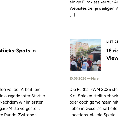
einige Filmklassiker zur
Websites der jeweiligen V
[…]
LISTIC
stücks-Spots in
16 r
View
10.06.2026 — Maren
fee vor der Arbeit, ein
Die Fußball-WM 2026 steh
in ausgedehnter Start in
K.o.-Spielen stellt sich 
. Nachdem wir im ersten
oder doch gemeinsam mitf
tgart-Mitte vorgestellt
lieber in Gesellschaft erl
ste Runde. Zwischen
Locations, die die Spiele