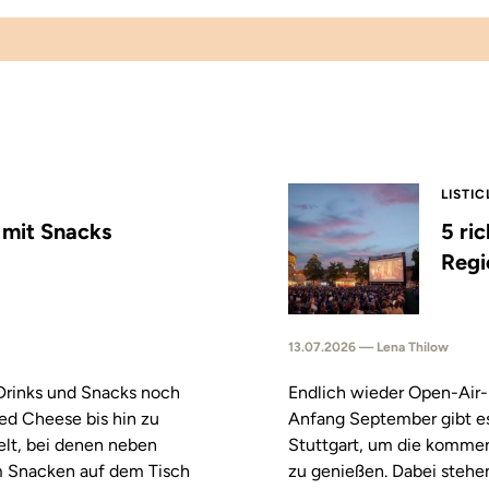
LISTIC
s mit Snacks
5 ri
Regi
13.07.2026 — Lena Thilow
 Drinks und Snacks noch
Endlich wieder Open-Air-
led Cheese bis hin zu
Anfang September gibt es
elt, bei denen neben
Stuttgart, um die komm
m Snacken auf dem Tisch
zu genießen. Dabei stehe