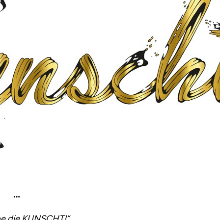
…
be die KUNSCHT!“