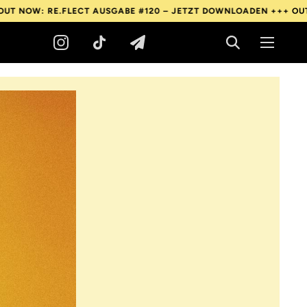
E.FLECT AUSGABE #120 – JETZT DOWNLOADEN +++
OUT NOW: RE.