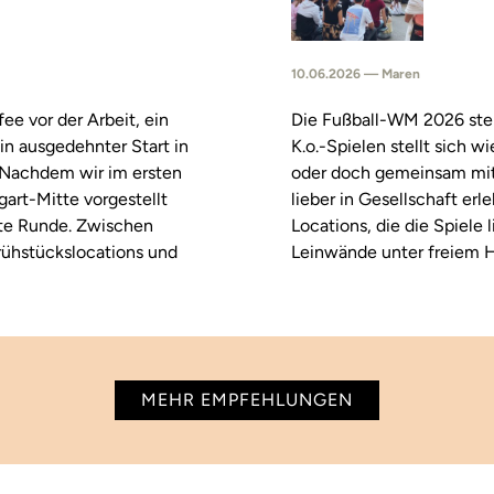
10.06.2026 — Maren
fee vor der Arbeit, ein
Die Fußball-WM 2026 steh
in ausgedehnter Start in
K.o.-Spielen stellt sich 
. Nachdem wir im ersten
oder doch gemeinsam mitf
tgart-Mitte vorgestellt
lieber in Gesellschaft erl
ste Runde. Zwischen
Locations, die die Spiele
rühstückslocations und
Leinwände unter freiem H
MEHR EMPFEHLUNGEN