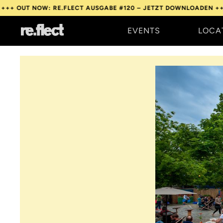
 NOW: RE.FLECT AUSGABE #120 – JETZT DOWNLOADEN +++
OUT N
EVENTS
LOCA