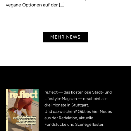
vegane Optionen auf der […]
MEHR NEWS
re.flect — das kostenlose Stadt- und
Lifestyle-Magazin — erscheint alle
drei Monate in Stuttgart.
Und dazwischen? Gibt es hier Neues
aus der Redaktion, aktuelle
Fundstücke und Szenegeflüster.