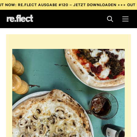
: RE.FLECT AUSGABE #120 – JETZT DOWNLOADEN +++
OUT NOW: 
: RE.FLECT AUSGABE #120 – JETZT DOWNLOADEN +++
OUT NOW: 
: RE.FLECT AUSGABE #120 – JETZT DOWNLOADEN +++
OUT NOW: 