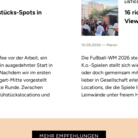
LISTIC
stücks-Spots in
16 r
View
10.06.2026 — Maren
fee vor der Arbeit, ein
Die Fußball-WM 2026 steh
in ausgedehnter Start in
K.o.-Spielen stellt sich 
. Nachdem wir im ersten
oder doch gemeinsam mitf
tgart-Mitte vorgestellt
lieber in Gesellschaft erl
ste Runde. Zwischen
Locations, die die Spiele
rühstückslocations und
Leinwände unter freiem H
MEHR EMPFEHLUNGEN