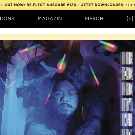
W: RE.FLECT AUSGABE #120 – JETZT DOWNLOADEN +++
OUT NOW: 
TIONS
MAGAZIN
MERCH
[+]