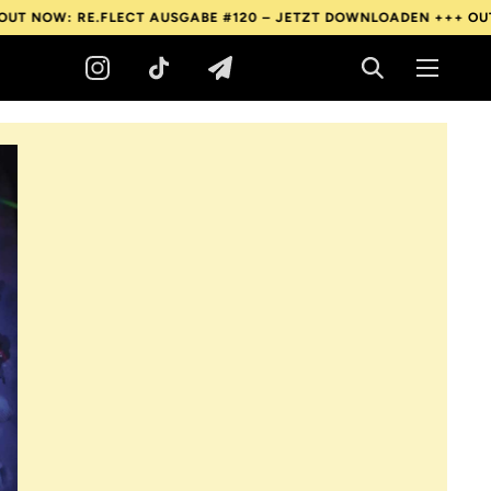
RE.FLECT AUSGABE #120 – JETZT DOWNLOADEN +++
OUT NOW: RE