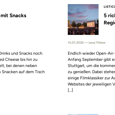
LISTIC
s mit Snacks
5 ri
Regi
13.07.2026 — Lena Thilow
 Drinks und Snacks noch
Endlich wieder Open-Air-
led Cheese bis hin zu
Anfang September gibt es
elt, bei denen neben
Stuttgart, um die komm
m Snacken auf dem Tisch
zu genießen. Dabei stehe
einige Filmklassiker zur
Websites der jeweiligen V
[…]