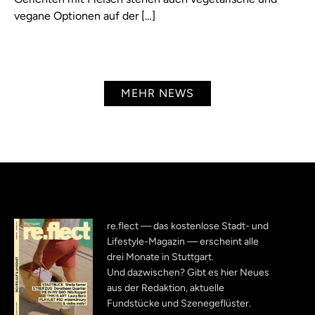
vegane Optionen auf der […]
MEHR NEWS
re.flect — das kostenlose Stadt- und
Lifestyle-Magazin — erscheint alle
drei Monate in Stuttgart.
Und dazwischen? Gibt es hier Neues
aus der Redaktion, aktuelle
Fundstücke und Szenegeflüster.