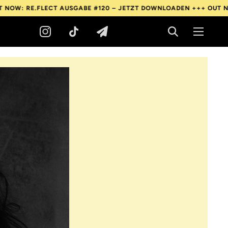
ECT AUSGABE #120 – JETZT DOWNLOADEN +++
OUT NOW: RE.FLECT