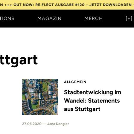
++
OUT NOW: RE.FLECT AUSGABE #120 – JETZT DOWNLOADEN +++
TIONS
MAGAZIN
MERCH
[+]
ttgart
ALLGEMEIN
Stadtentwicklung im
Wandel: Statements
aus Stuttgart
27.05.2020 — Jana Dengler