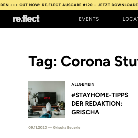
 +++
OUT NOW: RE.FLECT AUSGABE #120 – JETZT DOWNLOADEN +
EVENTS
LOCA
Tag: Corona Stu
ALLGEMEIN
#STAYHOME-TIPPS
DER REDAKTION:
GRISCHA
09.11.2020 — Grischa Beuerle