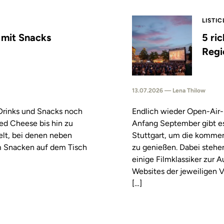
LISTIC
s mit Snacks
5 ri
Regi
13.07.2026 — Lena Thilow
 Drinks und Snacks noch
Endlich wieder Open-Air-
led Cheese bis hin zu
Anfang September gibt es
elt, bei denen neben
Stuttgart, um die komm
m Snacken auf dem Tisch
zu genießen. Dabei stehe
einige Filmklassiker zur
Websites der jeweiligen V
[…]