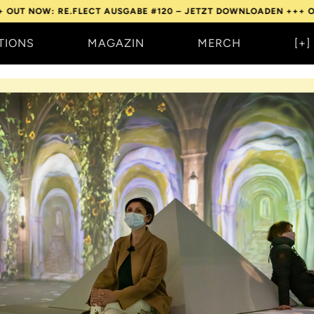
W: RE.FLECT AUSGABE #120 – JETZT DOWNLOADEN +++
OUT NOW:
TIONS
MAGAZIN
MERCH
[+]