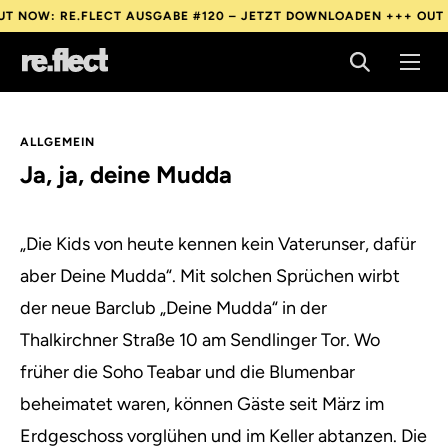
W: RE.FLECT AUSGABE #120 – JETZT DOWNLOADEN +++
OUT NOW:
W: RE.FLECT AUSGABE #120 – JETZT DOWNLOADEN +++
OUT NOW:
W: RE.FLECT AUSGABE #120 – JETZT DOWNLOADEN +++
OUT NOW:
ALLGEMEIN
Ja, ja, deine Mudda
„Die Kids von heute kennen kein Vaterunser, dafür
aber Deine Mudda“. Mit solchen Sprüchen wirbt
der neue Barclub „Deine Mudda“ in der
Thalkirchner Straße 10 am Sendlinger Tor.
Wo
früher die Soho Teabar und die Blumenbar
beheimatet waren, können Gäste seit März im
Erdgeschoss vorglühen und im Keller abtanzen. Die