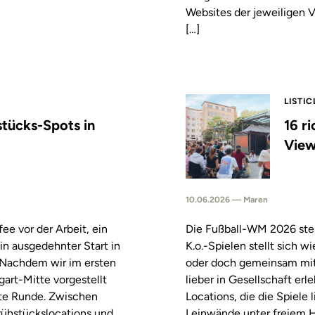
Websites der jeweiligen V
[…]
LISTIC
stücks-Spots in
16 r
View
10.06.2026 — Maren
fee vor der Arbeit, ein
Die Fußball-WM 2026 steh
in ausgedehnter Start in
K.o.-Spielen stellt sich 
. Nachdem wir im ersten
oder doch gemeinsam mitf
tgart-Mitte vorgestellt
lieber in Gesellschaft erl
ste Runde. Zwischen
Locations, die die Spiele
rühstückslocations und
Leinwände unter freiem H