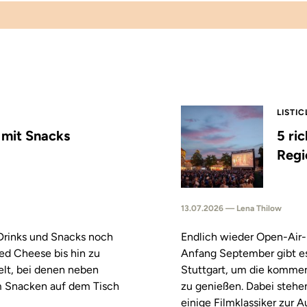
LISTIC
s mit Snacks
5 ri
Regi
13.07.2026 — Lena Thilow
 Drinks und Snacks noch
Endlich wieder Open-Air-
led Cheese bis hin zu
Anfang September gibt es
elt, bei denen neben
Stuttgart, um die komm
m Snacken auf dem Tisch
zu genießen. Dabei stehe
einige Filmklassiker zur