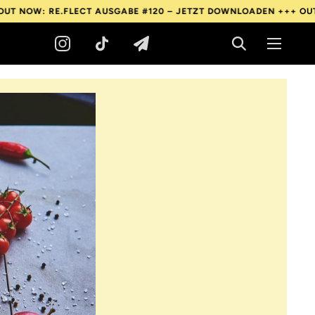
RE.FLECT AUSGABE #120 – JETZT DOWNLOADEN +++
OUT NOW: RE.