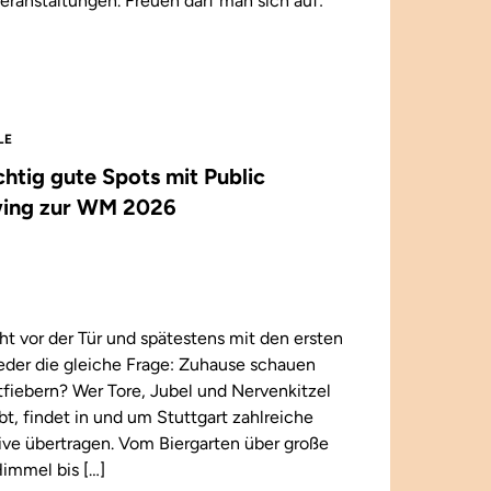
eranstaltungen. Freuen darf man sich auf:
LE
ichtig gute Spots mit Public
ing zur WM 2026
t vor der Tür und spätestens mit den ersten
wieder die gleiche Frage: Zuhause schauen
iebern? Wer Tore, Jubel und Nervenkitzel
ebt, findet in und um Stuttgart zahlreiche
 live übertragen. Vom Biergarten über große
immel bis […]