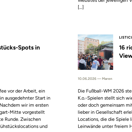
Websites der jeweiligen V
[…]
LISTIC
stücks-Spots in
16 r
View
10.06.2026 — Maren
fee vor der Arbeit, ein
Die Fußball-WM 2026 steh
in ausgedehnter Start in
K.o.-Spielen stellt sich 
. Nachdem wir im ersten
oder doch gemeinsam mitf
tgart-Mitte vorgestellt
lieber in Gesellschaft erl
ste Runde. Zwischen
Locations, die die Spiele
rühstückslocations und
Leinwände unter freiem H