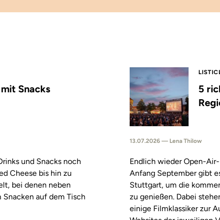
LISTIC
s mit Snacks
5 ri
Regi
13.07.2026 — Lena Thilow
 Drinks und Snacks noch
Endlich wieder Open-Air-
led Cheese bis hin zu
Anfang September gibt es
elt, bei denen neben
Stuttgart, um die komm
m Snacken auf dem Tisch
zu genießen. Dabei stehe
einige Filmklassiker zur