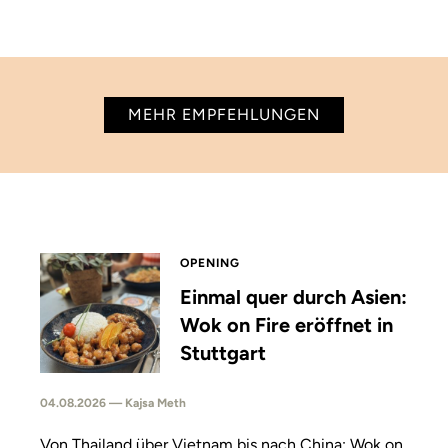
MEHR EMPFEHLUNGEN
OPENING
Einmal quer durch Asien:
Wok on Fire eröffnet in
Stuttgart
04.08.2026 — Kajsa Meth
Von Thailand über Vietnam bis nach China: Wok on