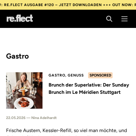
LECT AUSGABE #120 – JETZT DOWNLOADEN +++
OUT NOW: RE.FLE
LECT AUSGABE #120 – JETZT DOWNLOADEN +++
OUT NOW: RE.FLE
LECT AUSGABE #120 – JETZT DOWNLOADEN +++
OUT NOW: RE.FLE
Gastro
GASTRO, GENUSS
SPONSORED
Brunch der Superlative: Der Sunday
Brunch im Le Méridien Stuttgart
22.05.2026 — Nina Adelhardt
Frische Austern, Kessler-Refill, so viel man möchte, und