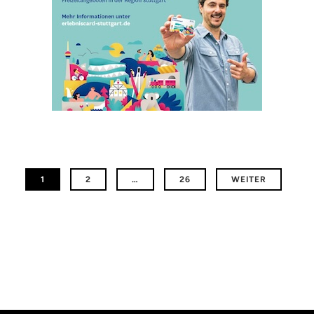
1
2
…
26
WEITER