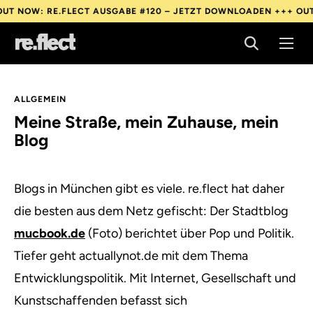
W: RE.FLECT AUSGABE #120 – JETZT DOWNLOADEN +++
OUT NOW:
W: RE.FLECT AUSGABE #120 – JETZT DOWNLOADEN +++
OUT NOW:
W: RE.FLECT AUSGABE #120 – JETZT DOWNLOADEN +++
OUT NOW:
ALLGEMEIN
Meine Straße, mein Zuhause, mein
Blog
Blogs in München gibt es viele. re.flect hat daher
die besten aus dem Netz gefischt:
Der Stadtblog
mucbook.de
(Foto) berichtet über Pop und Politik.
Tiefer geht actuallynot.de mit dem Thema
Entwicklungspolitik. Mit Internet, Gesellschaft und
Kunstschaffenden befasst sich