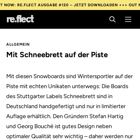
: RE.FLECT AUSGABE #120 – JETZT DOWNLOADEN +++
OUT NOW: 
: RE.FLECT AUSGABE #120 – JETZT DOWNLOADEN +++
OUT NOW: 
: RE.FLECT AUSGABE #120 – JETZT DOWNLOADEN +++
OUT NOW: 
ALLGEMEIN
Mit Schneebrett auf der Piste
Mit diesen Snowboards sind Wintersportler auf der
Piste mit echten Unikaten unterwegs:
Die Boards
des Stuttgarter Labels Schneebrett sind in
Deutschland handgefertigt und nur in limitierter
Auflage erhältlich. Den Gründern Stefan Hartig
und Georg Bouché ist gutes Design neben
optimaler Qualität sehr wichtig – daher werden nur