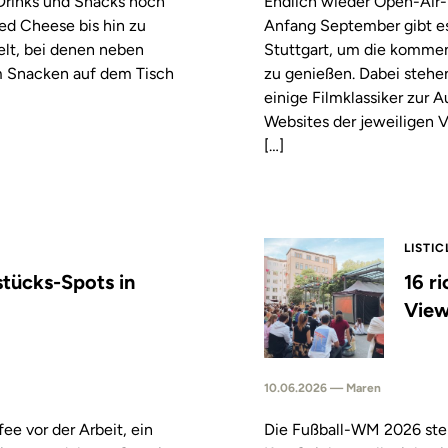
 Drinks und Snacks noch
Endlich wieder Open-Air-
led Cheese bis hin zu
Anfang September gibt es
elt, bei denen neben
Stuttgart, um die komm
m Snacken auf dem Tisch
zu genießen. Dabei stehe
einige Filmklassiker zur
Websites der jeweiligen V
[…]
LISTIC
stücks-Spots in
16 r
View
10.06.2026 — Maren
fee vor der Arbeit, ein
Die Fußball-WM 2026 steh