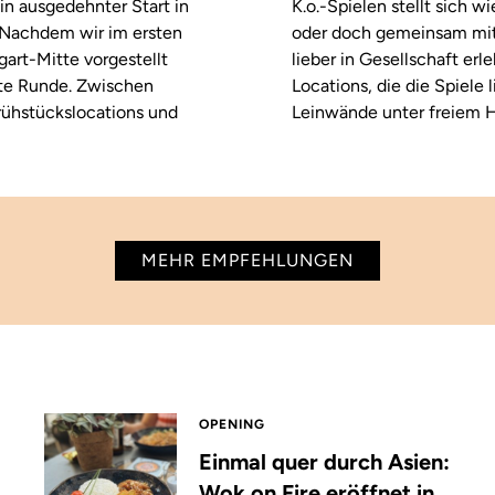
in ausgedehnter Start in
K.o.-Spielen stellt sich 
. Nachdem wir im ersten
oder doch gemeinsam mitf
tgart-Mitte vorgestellt
lieber in Gesellschaft erl
ste Runde. Zwischen
Locations, die die Spiele
rühstückslocations und
Leinwände unter freiem H
MEHR EMPFEHLUNGEN
OPENING
Einmal quer durch Asien:
Wok on Fire eröffnet in