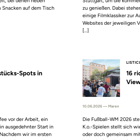
elt, bei denen neben
Stuttgart, um die komm
m Snacken auf dem Tisch
zu genießen. Dabei stehe
einige Filmklassiker zur
Websites der jeweiligen V
[…]
LISTIC
stücks-Spots in
16 r
View
10.06.2026 — Maren
fee vor der Arbeit, ein
Die Fußball-WM 2026 steh
in ausgedehnter Start in
K.o.-Spielen stellt sich 
. Nachdem wir im ersten
oder doch gemeinsam mitf