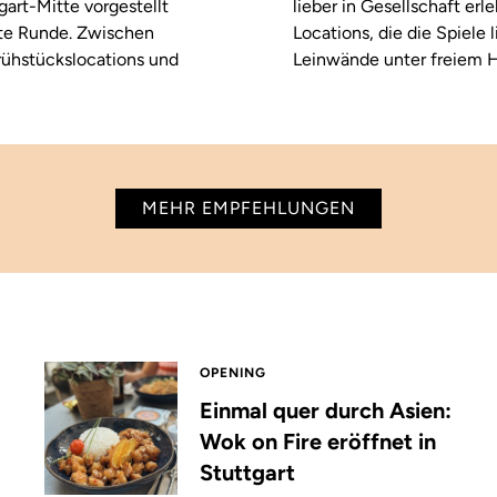
tgart-Mitte vorgestellt
lieber in Gesellschaft erl
ste Runde. Zwischen
Locations, die die Spiele
rühstückslocations und
Leinwände unter freiem H
MEHR EMPFEHLUNGEN
OPENING
Einmal quer durch Asien:
Wok on Fire eröffnet in
Stuttgart