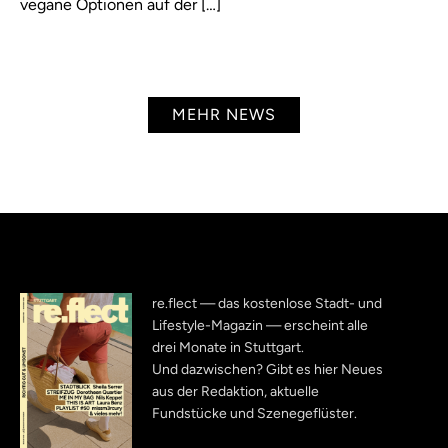
vegane Optionen auf der […]
MEHR NEWS
re.flect — das kostenlose Stadt- und
Lifestyle-Magazin — erscheint alle
drei Monate in Stuttgart.
Und dazwischen? Gibt es hier Neues
aus der Redaktion, aktuelle
Fundstücke und Szenegeflüster.