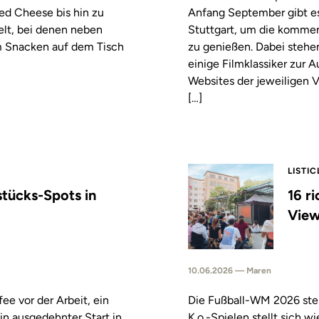
led Cheese bis hin zu
Anfang September gibt es
elt, bei denen neben
Stuttgart, um die komm
m Snacken auf dem Tisch
zu genießen. Dabei stehe
einige Filmklassiker zur
Websites der jeweiligen V
[…]
LISTIC
stücks-Spots in
16 r
View
10.06.2026 — Maren
fee vor der Arbeit, ein
Die Fußball-WM 2026 steh
in ausgedehnter Start in
K.o.-Spielen stellt sich 