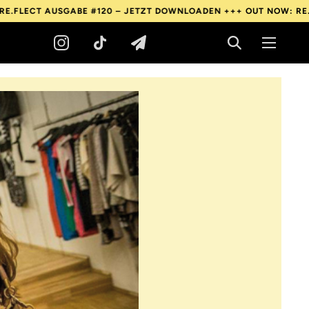
USGABE #120 – JETZT DOWNLOADEN +++
OUT NOW: RE.FLECT AUS