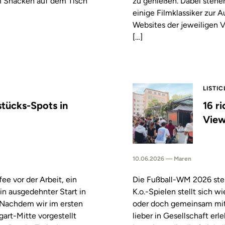
m Snacken auf dem Tisch
zu genießen. Dabei stehe
einige Filmklassiker zur
Websites der jeweiligen V
[…]
LISTIC
stücks-Spots in
16 r
View
10.06.2026 — Maren
fee vor der Arbeit, ein
Die Fußball-WM 2026 steh
in ausgedehnter Start in
K.o.-Spielen stellt sich 
. Nachdem wir im ersten
oder doch gemeinsam mitf
tgart-Mitte vorgestellt
lieber in Gesellschaft erl