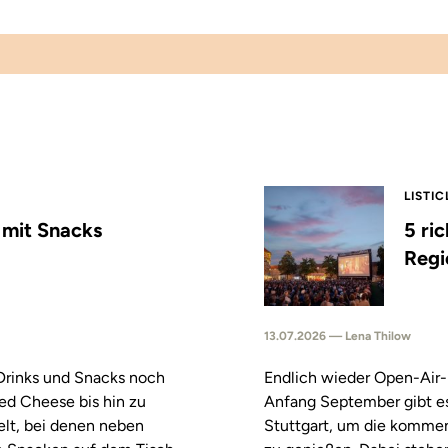
LISTIC
s mit Snacks
5 ri
Regi
13.07.2026 — Lena Thilow
 Drinks und Snacks noch
Endlich wieder Open-Air-
led Cheese bis hin zu
Anfang September gibt es
elt, bei denen neben
Stuttgart, um die komm