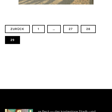
ZURÜCK
1
…
27
28
29
re.flect — das kostenlose Stadt- und