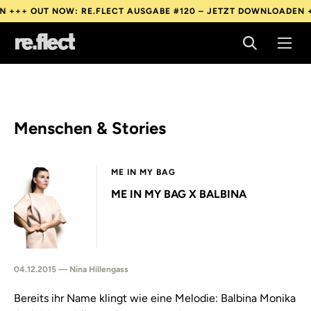
 +++
OUT NOW: RE.FLECT AUSGABE #120 – JETZT DOWNLOADEN +
 +++
OUT NOW: RE.FLECT AUSGABE #120 – JETZT DOWNLOADEN +
 +++
OUT NOW: RE.FLECT AUSGABE #120 – JETZT DOWNLOADEN +
Menschen & Stories
ME IN MY BAG
ME IN MY BAG X BALBINA
04.12.2015 — Nina Hillengass
Bereits ihr Name klingt wie eine Melodie: Balbina Monika