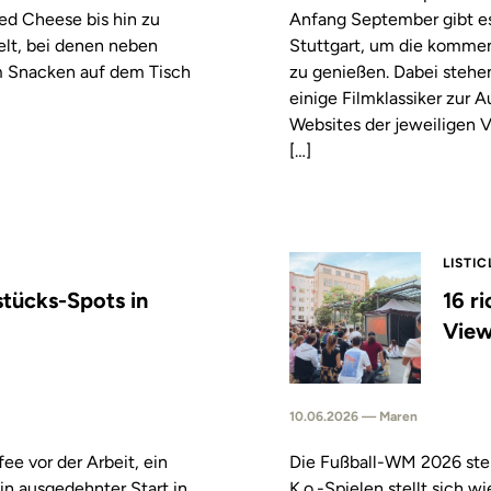
led Cheese bis hin zu
Anfang September gibt es
elt, bei denen neben
Stuttgart, um die komm
m Snacken auf dem Tisch
zu genießen. Dabei stehe
einige Filmklassiker zur
Websites der jeweiligen V
[…]
LISTIC
stücks-Spots in
16 r
View
10.06.2026 — Maren
fee vor der Arbeit, ein
Die Fußball-WM 2026 steh
in ausgedehnter Start in
K.o.-Spielen stellt sich 