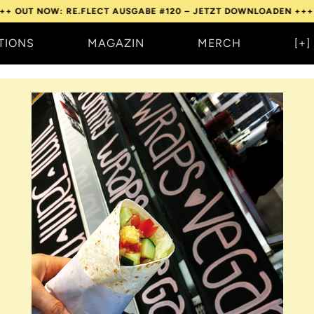
OW: RE.FLECT AUSGABE #120 – JETZT DOWNLOADEN +++
OUT NOW:
TIONS
MAGAZIN
MERCH
[+]