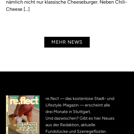
nämlich nicht nur klassische Cheeseburger. Neben Chili-
Cheese […]
MEHR NEWS
re.flect — das kostenlose Stadt- und
Lifestyle-Magazin — erscheint alle
drei Monate in Stuttgart.
Und dazwischen? Gibt es hier Neues
aus der Redaktion, aktuelle
Fundstücke und Szenegeflüster.