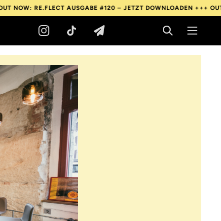
E.FLECT AUSGABE #120 – JETZT DOWNLOADEN +++
OUT NOW: RE.