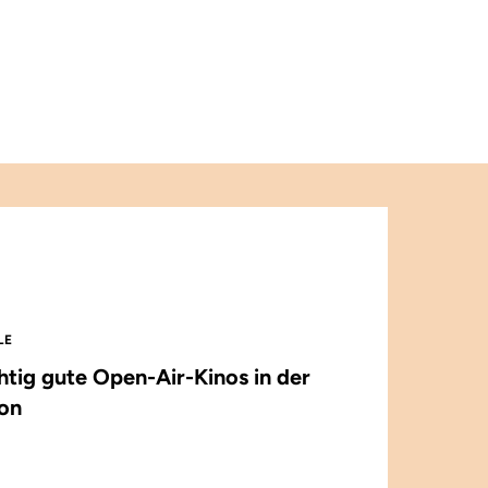
LE
chtig gute Open-Air-Kinos in der
on