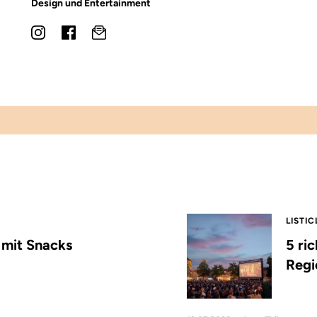
Design und Entertainment
LISTIC
s mit Snacks
5 ri
Regi