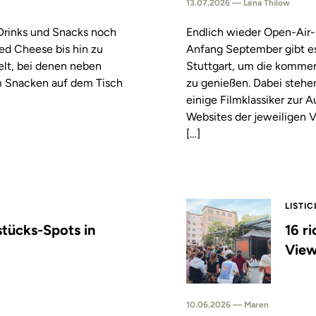
13.07.2026 — Lena Thilow
 Drinks und Snacks noch
Endlich wieder Open-Air-
led Cheese bis hin zu
Anfang September gibt es
elt, bei denen neben
Stuttgart, um die komm
m Snacken auf dem Tisch
zu genießen. Dabei stehe
einige Filmklassiker zur
Websites der jeweiligen V
[…]
LISTIC
stücks-Spots in
16 r
View
10.06.2026 — Maren