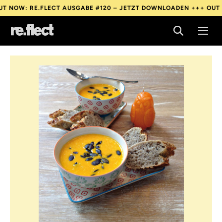
: RE.FLECT AUSGABE #120 – JETZT DOWNLOADEN +++
OUT NOW: 
: RE.FLECT AUSGABE #120 – JETZT DOWNLOADEN +++
OUT NOW: 
: RE.FLECT AUSGABE #120 – JETZT DOWNLOADEN +++
OUT NOW: 