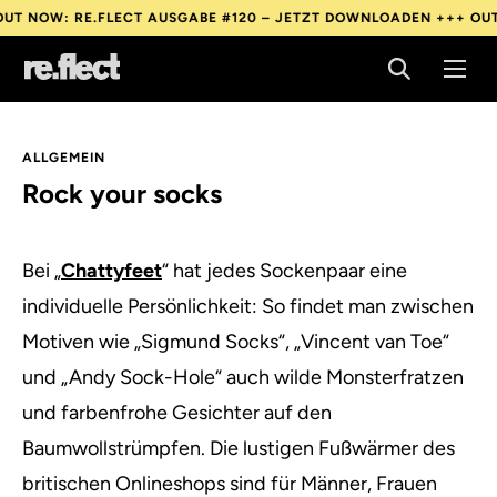
OW: RE.FLECT AUSGABE #120 – JETZT DOWNLOADEN +++
OUT NOW
OW: RE.FLECT AUSGABE #120 – JETZT DOWNLOADEN +++
OUT NOW
OW: RE.FLECT AUSGABE #120 – JETZT DOWNLOADEN +++
OUT NOW
ALLGEMEIN
Rock your socks
Bei „
Chattyfeet
“ hat jedes Sockenpaar eine
individuelle Persönlichkeit:
So findet man zwischen
Motiven wie „Sigmund Socks“, „Vincent van Toe“
und „Andy Sock-Hole“ auch wilde Monsterfratzen
und farbenfrohe Gesichter auf den
Baumwollstrümpfen. Die lustigen Fußwärmer des
britischen Onlineshops sind für Männer, Frauen