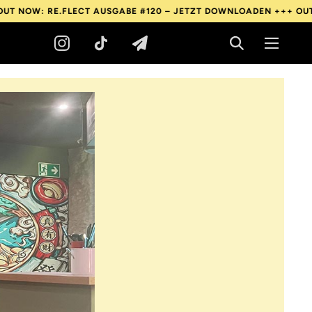
E.FLECT AUSGABE #120 – JETZT DOWNLOADEN +++
OUT NOW: RE.