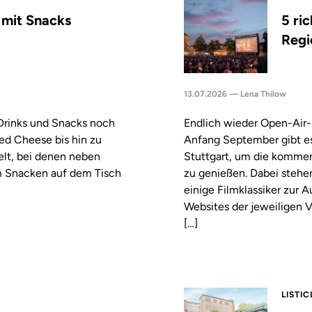
s mit Snacks
5 ri
Regi
13.07.2026 — Lena Thilow
 Drinks und Snacks noch
Endlich wieder Open-Air-
led Cheese bis hin zu
Anfang September gibt es
elt, bei denen neben
Stuttgart, um die komm
m Snacken auf dem Tisch
zu genießen. Dabei stehe
einige Filmklassiker zur
Websites der jeweiligen V
[…]
LISTIC