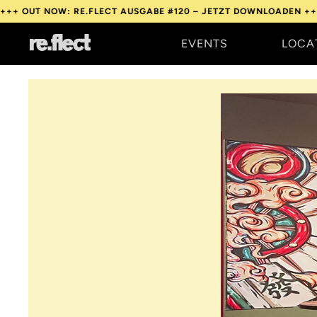
OW: RE.FLECT AUSGABE #120 – JETZT DOWNLOADEN +++
OUT NOW
EVENTS
LOCA