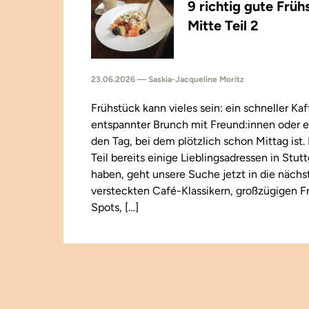
9 richtig gute Früh
Mitte Teil 2
23.06.2026 — Saskia-Jacqueline Moritz
Frühstück kann vieles sein: ein schneller Kaf
entspannter Brunch mit Freund:innen oder e
den Tag, bei dem plötzlich schon Mittag ist
Teil bereits einige Lieblingsadressen in Stut
haben, geht unsere Suche jetzt in die näch
versteckten Café-Klassikern, großzügigen F
Spots, […]