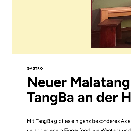
GASTRO
Neuer Malatang-
TangBa an der H
Mit TangBa gibt es ein ganz besonderes Asi
verschiedenem Fingerfood wie Wantans und G