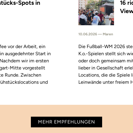
stücks-Spots in
16 r
View
10.06.2026 — Maren
fee vor der Arbeit, ein
Die Fußball-WM 2026 steh
in ausgedehnter Start in
K.o.-Spielen stellt sich 
. Nachdem wir im ersten
oder doch gemeinsam mitf
tgart-Mitte vorgestellt
lieber in Gesellschaft erl
ste Runde. Zwischen
Locations, die die Spiele
rühstückslocations und
Leinwände unter freiem H
MEHR EMPFEHLUNGEN