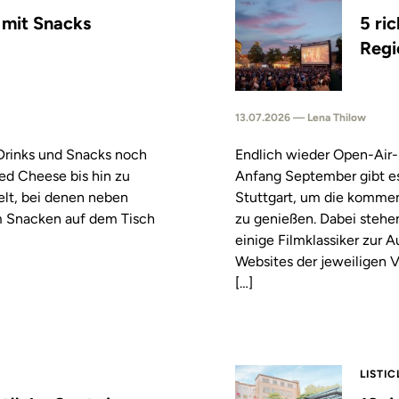
s mit Snacks
5 ri
Regi
13.07.2026 — Lena Thilow
 Drinks und Snacks noch
Endlich wieder Open-Air-
led Cheese bis hin zu
Anfang September gibt es
elt, bei denen neben
Stuttgart, um die komm
m Snacken auf dem Tisch
zu genießen. Dabei stehe
einige Filmklassiker zur
Websites der jeweiligen V
[…]
LISTIC