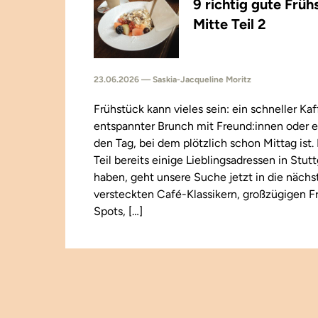
9 richtig gute Früh
Mitte Teil 2
23.06.2026 — Saskia-Jacqueline Moritz
Frühstück kann vieles sein: ein schneller Kaf
entspannter Brunch mit Freund:innen oder e
den Tag, bei dem plötzlich schon Mittag ist
Teil bereits einige Lieblingsadressen in Stut
haben, geht unsere Suche jetzt in die näch
versteckten Café-Klassikern, großzügigen F
Spots, […]