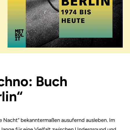
chno: Buch
lin“
n die Nacht“ bekanntermaßen ausufernd ausleben.
Im
 lange für eine Vielfalt zwischen Underground und