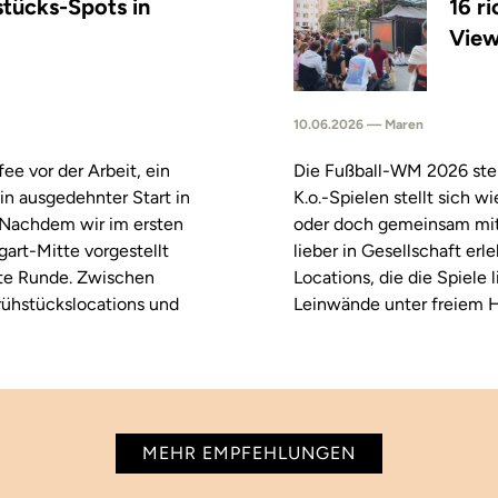
stücks-Spots in
16 r
View
10.06.2026 — Maren
fee vor der Arbeit, ein
Die Fußball-WM 2026 steh
in ausgedehnter Start in
K.o.-Spielen stellt sich 
. Nachdem wir im ersten
oder doch gemeinsam mitf
tgart-Mitte vorgestellt
lieber in Gesellschaft erl
ste Runde. Zwischen
Locations, die die Spiele
rühstückslocations und
Leinwände unter freiem H
MEHR EMPFEHLUNGEN