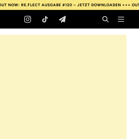
RE.FLECT AUSGABE #120 – JETZT DOWNLOADEN +++
OUT NOW: RE