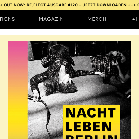
W: RE.FLECT AUSGABE #120 – JETZT DOWNLOADEN +++
OUT NOW: 
TIONS
MAGAZIN
MERCH
[+]