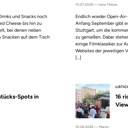
13.07.2026 — Lena Thilow
 Drinks und Snacks noch
Endlich wieder Open-Air-
led Cheese bis hin zu
Anfang September gibt es
elt, bei denen neben
Stuttgart, um die komm
m Snacken auf dem Tisch
zu genießen. Dabei stehe
einige Filmklassiker zur
Websites der jeweiligen V
[…]
LISTIC
stücks-Spots in
16 r
View
10.06.2026 — Maren