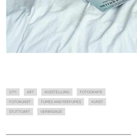
0711
ART
AUSSTELLUNG
FOTOGRAFIE
FOTOKUNST
FUMES AND PERFUMES
KUNST
STUTTGART
VERBISSAGE