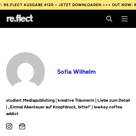
ECT AUSGABE #120 – JETZT DOWNLOADEN +++
OUT NOW: RE.FLECT
ECT AUSGABE #120 – JETZT DOWNLOADEN +++
OUT NOW: RE.FLECT
ECT AUSGABE #120 – JETZT DOWNLOADEN +++
OUT NOW: RE.FLECT
Sofia Wilhelm
studiert Mediapublishing | kreative Träumerin | Liebe zum Detail
| „Einmal Abenteuer auf Knopfdruck, bitte!“ | lowkey coffee
addict