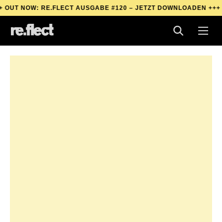
 NOW: RE.FLECT AUSGABE #120 – JETZT DOWNLOADEN +++
OUT 
 NOW: RE.FLECT AUSGABE #120 – JETZT DOWNLOADEN +++
OUT 
 NOW: RE.FLECT AUSGABE #120 – JETZT DOWNLOADEN +++
OUT 