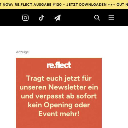
E.FLECT AUSGABE #120 – JETZT DOWNLOADEN +++
OUT NOW: RE.F
Anzeige