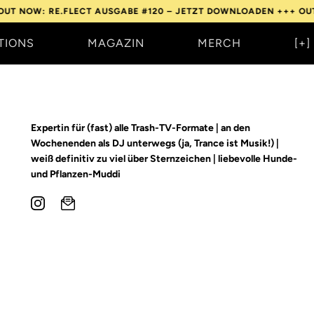
 RE.FLECT AUSGABE #120 – JETZT DOWNLOADEN +++
OUT NOW: R
TIONS
MAGAZIN
MERCH
[+]
Expertin für (fast) alle Trash-TV-Formate | an den
Wochenenden als DJ unterwegs (ja, Trance ist Musik!) |
weiß definitiv zu viel über Sternzeichen | liebevolle Hunde-
und Pflanzen-Muddi