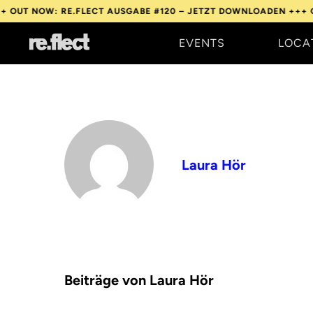
W: RE.FLECT AUSGABE #120 – JETZT DOWNLOADEN +++
OUT NOW:
EVENTS
LOCA
Laura Hör
Beiträge von Laura Hör