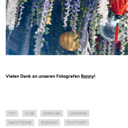
Vielen Dank an unseren Fotografen
Ronny
!
0711
CLUB
KOWALSKI
LEHMANN
NACHTSZENE
ROSENAU
STUTTGART